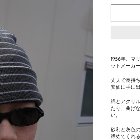
1956年、
ットメーカーL
丈夫で長持
安価に手に
綿とアクリ
たり、曲げ
い。
砂利と灰色
締めてくれ