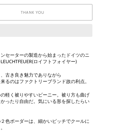
THANK YOU
マリンセーターの製造から始まったドイツのニ
EUCHTFEUER(ロイフトフォイヤー)
ち、古き良き魅力でありながら
出来るのはファクトリーブランド故の利点。
ルの軽く被りやすいビーニー。被り方も曲げ
なかったり自由だ。気にいる形を探したらい
の２色ボーダーは、細かいピッチでクールに
る。