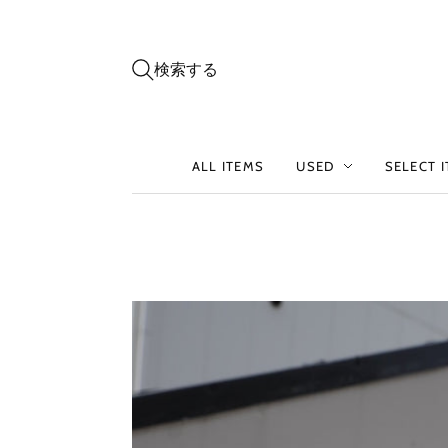
検索する
ALL ITEMS
USED
SELECT 