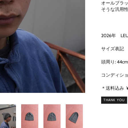
オールブラ
そうな汎用
2026年 LE
サイズ表記
頭周り: 44
コンディショ
＊送料込み ¥
THANK YOU