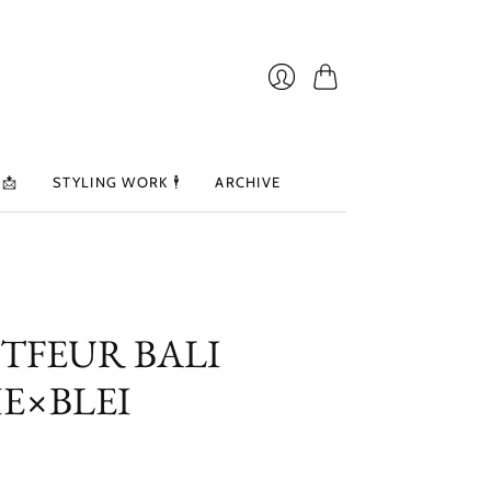
カ
ロ
ー
グ
ト
イ
ン
📩
STYLING WORK 🕴️
ARCHIVE
TFEUR BALI
E×BLEI